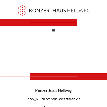
Zum
Inhalt
springen
Toggle
Navigation
Konzerte
Über uns
Spielorte
Konzerthaus Hellweg
Projekte
info@kulturverein-westfalen.de
Kontakt