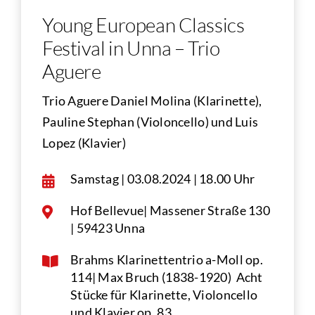
Young European Classics
Festival in Unna – Trio
Aguere
Trio Aguere Daniel Molina (Klarinette),
Pauline Stephan (Violoncello) und Luis
Lopez (Klavier)
Samstag | 03.08.2024 | 18.00 Uhr
Hof Bellevue| Massener Straße 130
| 59423 Unna
Brahms Klarinettentrio a-Moll op.
114| Max Bruch (1838-1920) Acht
Stücke für Klarinette, Violoncello
und Klavier op. 83